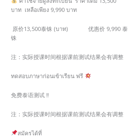
ค่าใช้จ่ายผู้ลงทะเบียน ราคาเต็ม 13,500
บาท เหลือเพียง 9,990 บาท
原价13,500泰铢 (บาท) 优惠价 9,990 泰
铢
注：实际授课时间根据课前测试结果会有调整
ทดสอบภาษาก่อนเข้าเรียน ฟรี
免费泰语测试 !!
注：实际授课时间根据课前测试结果会有调整
สมัครได้ที่