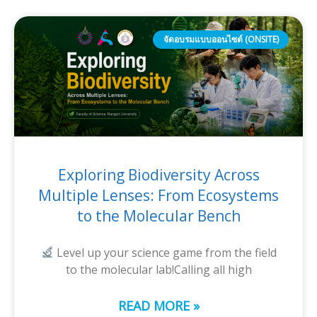
จัดอบรมแบบออนไซต์ (ONSITE)
Exploring Biodiversity Across
Multiple Lenses: From Ecosystems
to the Molecular Bench
Level up your science game from the field
to the molecular lab!Calling all high
READ MORE »