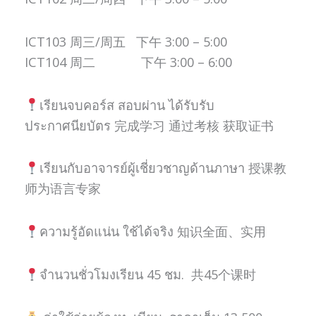
ICT103 周三/周五 下午 3:00 – 5:00
ICT104 周二 下午 3:00 – 6:00
เรียนจบคอร์ส สอบผ่าน ได้รับรับ
ประกาศนียบัตร 完成学习 通过考核 获取证书
เรียนกับอาจารย์ผู้เชี่ยวชาญด้านภาษา 授课教
师为语言专家
ความรู้อัดแน่น ใช้ได้จริง 知识全面、实用
จำนวนชั่วโมงเรียน 45 ชม. 共45个课时